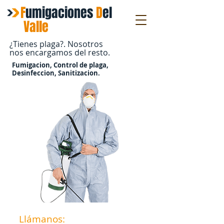
F
umigaciones
D
el
​Valle
¿Tienes plaga?. Nosotros
nos encargamos del resto.
Fumigacion, Control de plaga,
Desinfeccion, Sanitizacion.
Llámanos:
(55) 2216 - 1100