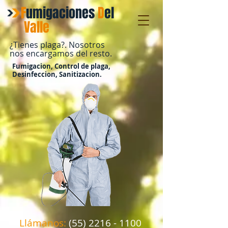
F
umigaciones
D
el
​Valle
¿Tienes plaga?. Nosotros
nos encargamos del resto.
Fumigacion, Control de plaga,
Desinfeccion, Sanitizacion.
Llámanos:
(55) 2216 - 1100