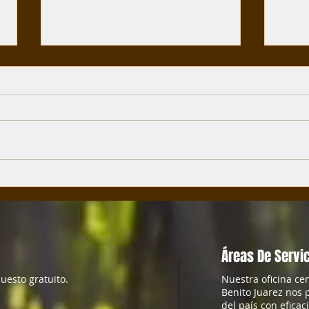
¿ Por que necesitamos el
¿Sera
certificado de fumigación para
fumig
nuestros negocios ?
que s
Áreas De Servi
uesto gratuito.
Nuestra oficina ce
Benito Juarez nos p
del país con eficac