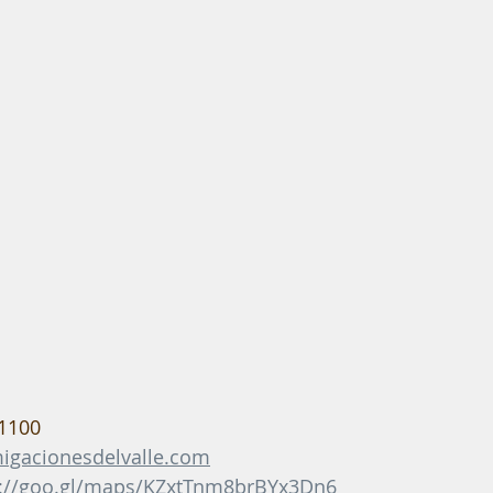
 1100 
igacionesdelvalle.com
s://goo.gl/maps/KZxtTnm8brBYx3Dn6