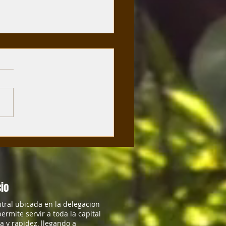
 necesario realizar
aciones preventivas y para
irven?
cio
ntral ubicada en la delegacion
ermite servir a toda la capital
ia y rapidez, llegando a