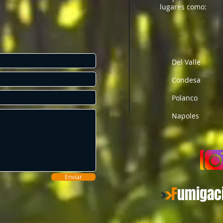
lugares como:
Del Valle
Condesa
Polanco
Napoles
Enviar
F
umigac