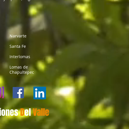
Narvarte
Santa Fe
Interlomas
Lomas de
Chapultepec
iones
D
el
​Valle