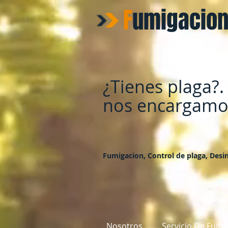
F
umigacio
¿Tienes plaga?.
nos encargamos
Fumigacion, Control de plaga, Desin
Nosotros
Servicio De Fumi