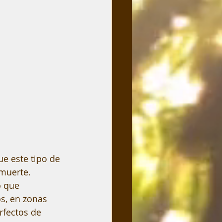
e este tipo de 
 muerte.
o que 
s, en zonas 
rfectos de 