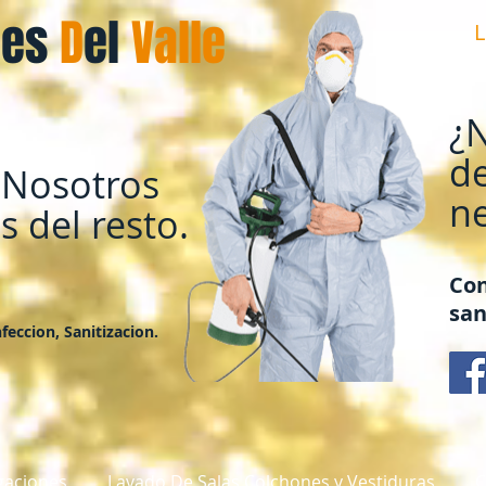
nes
D
el
​Valle
¿N
de
 Nosotros
ne
 del resto.
Con
san
feccion, Sanitizacion.
gaciones
Lavado De Salas Colchones y Vestiduras
C