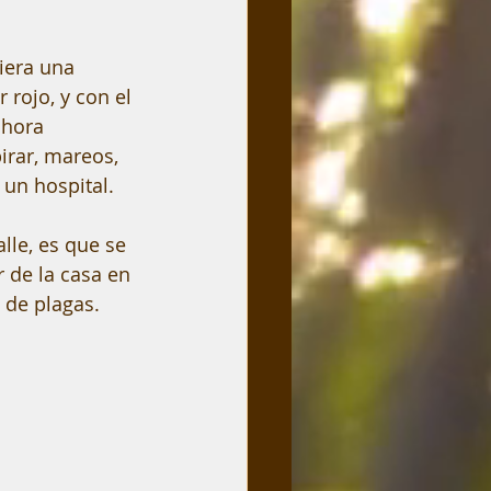
iera una 
rojo, y con el 
ahora 
irar, mareos, 
un hospital.
le, es que se 
r de la casa en 
o de plagas.