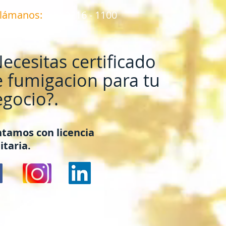
Llámanos:
(55) 2216 - 1100
ecesitas certificado
 fumigacion para tu
gocio?.
tamos con licencia
itaria.
onsejos Para Las Fumigaciones